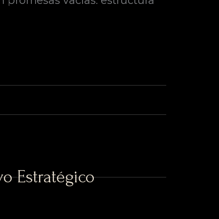
n promesas vacías: estructura
o Estratégico