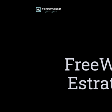
Ir
al
contenido
FreeW
Estra