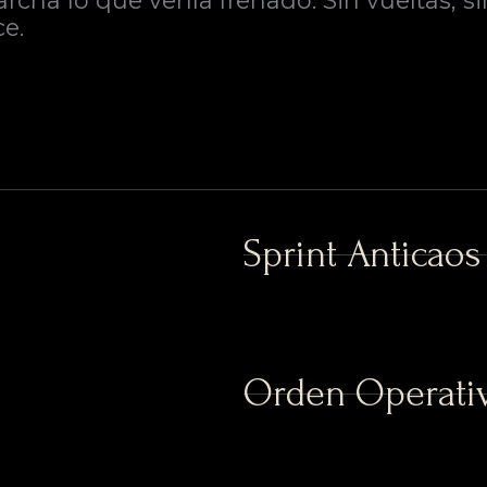
ha lo que venía frenado. Sin vueltas, si
e.
Sprint Anticaos
Orden Operativ