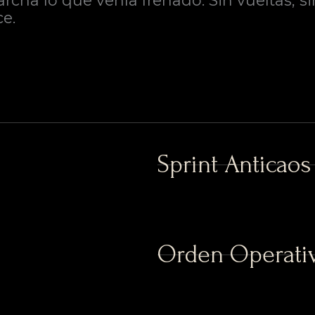
ha lo que venía frenado. Sin vueltas, si
e.
Sprint Anticaos
Orden Operativ