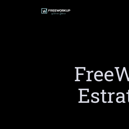
Ir
al
contenido
FreeW
Estra