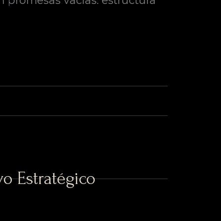
n promesas vacías: estructura
o Estratégico