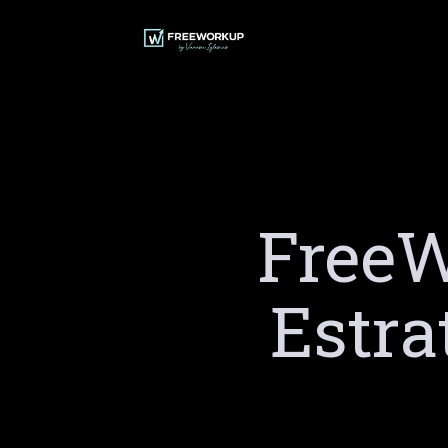
Ir
al
contenido
FreeW
Estra