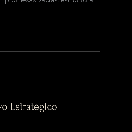
n promesas vacías: estructura
o Estratégico