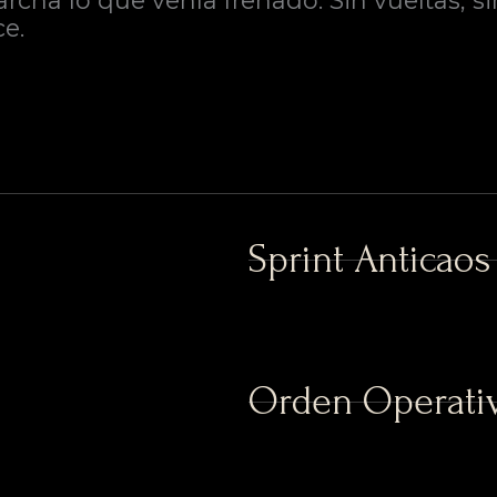
ha lo que venía frenado. Sin vueltas, si
e.
Sprint Anticaos
Orden Operativ