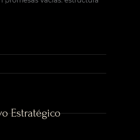
n promesas vacías: estructura
o Estratégico