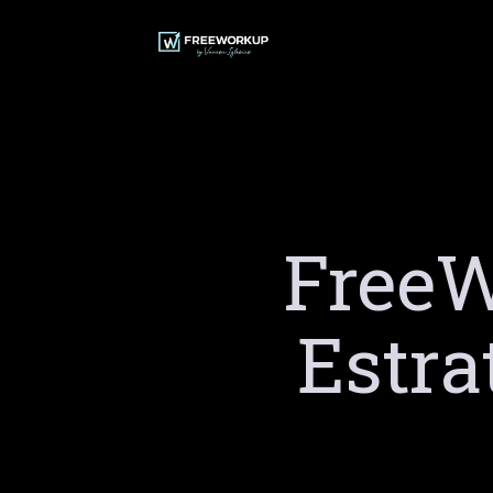
Ir
al
contenido
FreeW
Estra