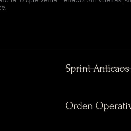
ha lo que venía frenado. Sin vueltas, si
e.
Sprint Anticaos
Orden Operativ