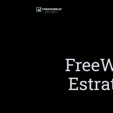
Ir
al
contenido
FreeW
Estra