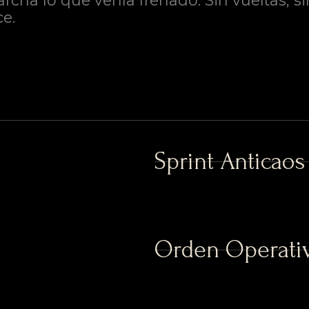
ha lo que venía frenado. Sin vueltas, si
e.
Sprint Anticaos
Orden Operativ