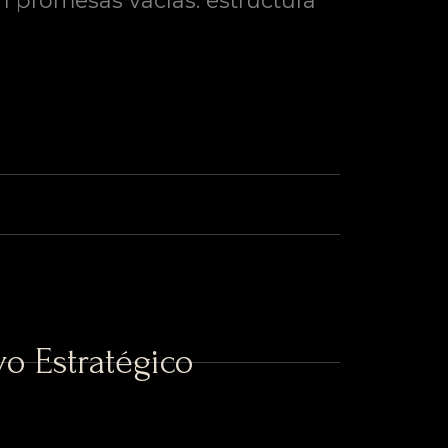
n promesas vacías: estructura
o Estratégico