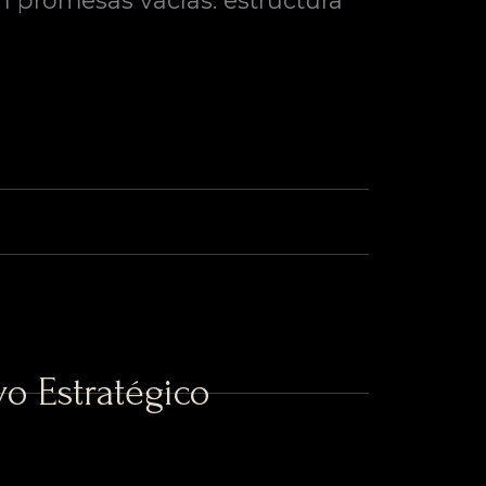
n promesas vacías: estructura
o Estratégico