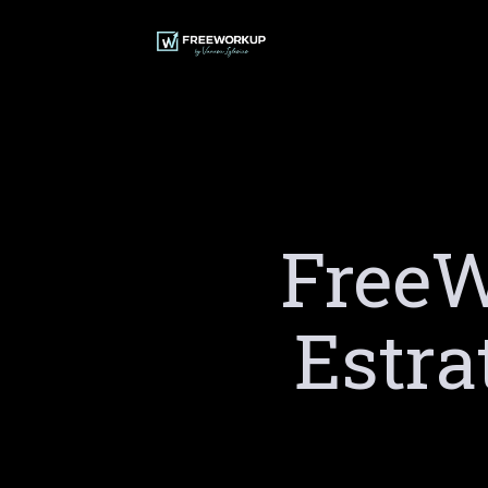
Ir
al
contenido
FreeW
Estra