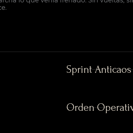
ha lo que venía frenado. Sin vueltas, si
e.
Sprint Anticaos
Orden Operativ